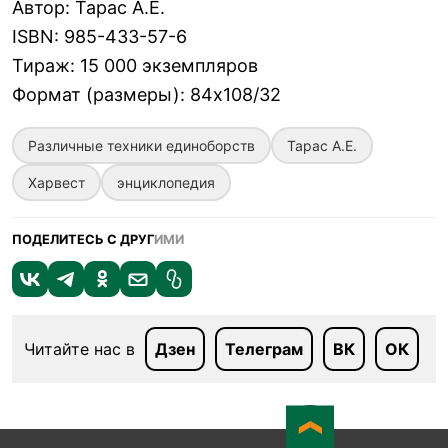
Автор
:
Тарас А.Е.
ISBN
:
985-433-57-6
Тираж
:
15 000 экземпляров
Формат (размеры)
:
84х108/32
Различные техники единоборств
Тарас А.Е.
Харвест
энциклопедия
ПОДЕЛИТЕСЬ С ДРУГ
ИМИ
Читайте нас в
Дзен
Телеграм
ВК
ОК