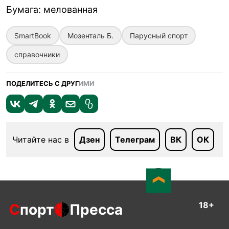
Бумага
:
мелованная
SmartBook
Мозенталь Б.
Парусный спорт
справочники
ПОДЕЛИТЕСЬ С ДРУГ
ИМИ
Читайте нас в
Дзен
Телеграм
ВК
ОК
18+
С
порт
Пресса