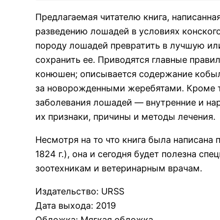
Предлагаемая читателю книга, написанн
разведению лошадей в условиях конского
породу лошадей превратить в лучшую ил
сохранить ее. Приводятся главные прави
конюшен; описывается содержание кобыл 
за новорожденными жеребятами. Кроме т
заболевания лошадей — внутренние и нар
их признаки, причины и методы лечения.
Несмотря на то что книга была написана 
1824 г.), она и сегодня будет полезна сп
зоотехникам и ветеринарным врачам.
Издательство
:
URSS
Дата выхода
:
2019
Обложка
:
Мягкая обложка