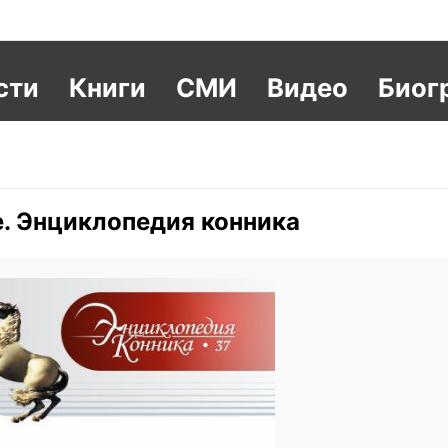
сти
Книги
СМИ
Видео
Биог
е. Энциклопедия конника