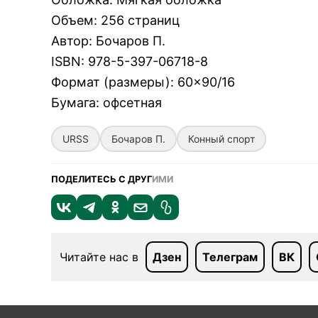
Объем
:
256 страниц
Автор
:
Бочаров П.
ISBN
:
978-5-397-06718-8
Формат (размеры)
:
60×90/16
Бумага
:
офсетная
URSS
Бочаров П.
Конный спорт
ПОДЕЛИТЕСЬ С ДРУГ
ИМИ
Читайте нас в
Дзен
Телеграм
ВК