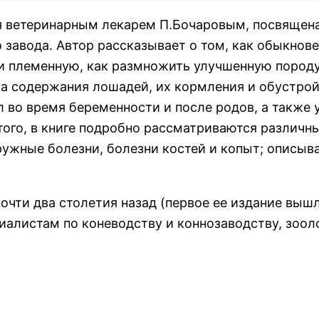
ая ветеринарным лекарем П.Бочаровым, посвящен
 завода. Автор рассказывает о том, как обыкнов
и племенную, как размножить улучшенную породу
ла содержания лошадей, их кормления и обустро
во время беременности и после родов, а также 
ого, в книге подробно рассматриваются различн
ужные болезни, болезни костей и копыт; описыв
почти два cтолетия назад (первое ее издание выш
ециалистам по коневодству и коннозаводству, зоол