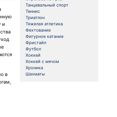
Танцевальный спорт
а
Теннис
енную
Триатлон
Тяжелая атлетика
 и
Фехтование
йства
Фигурное катание
уход
Фристайл
ые
Футбол
аются
Хоккей
Хоккей с мячом
Хроника
Шахматы
ло в
огам,