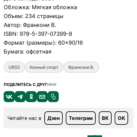
Обложка
:
Мягкая обложка
Объем
:
234 страницы
Автор
:
Франкони В.
ISBN
:
978-5-397-07399-8
Формат (размеры)
:
60×90/16
Бумага
:
офсетная
URSS
Конный спорт
Франкони В.
ПОДЕЛИТЕСЬ С ДРУГ
ИМИ
Читайте нас в
Дзен
Телеграм
ВК
ОК