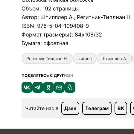
Объем
:
192 страницы
Автор
:
Штипплер А., Регитник-Тиллиан Н.
ISBN
:
978-5-04-109408-9
Формат (размеры)
:
84х108/32
Бумага
:
офсетная
Регитник-Тиллиан Н.
фитнес
Штипплер А.
ПОДЕЛИТЕСЬ С ДРУГ
ИМИ
Читайте нас в
Дзен
Телеграм
ВК