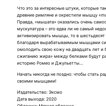
Что это за интересные штуки, которые т
древние римляне и окрестили мышцу «mus
Правда, «мышата» оказались очень само
мускулатура – это едва ли не самый недо
активизировать мышцы, то в шестьдесят 
благодаря вырабатываемым мышцами сигн
омолодить свою кожу на двадцать лет и 
сжиганию жира» между белками будут 
историю Ромео и Джульетты…
Начать никогда не поздно: чтобы стать р
своими мышцами!
Издательство
:
Эксмо
Дата выхода
:
2020
Обложка
:
Мягкая обложка