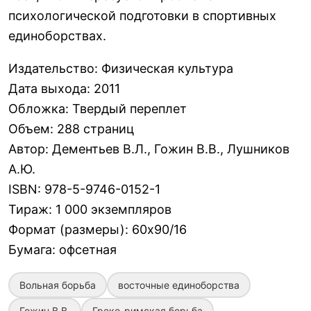
психологической подготовки в спортивных
единоборствах.
Издательство
:
Физическая культура
Дата выхода
:
2011
Обложка
:
Твердый переплет
Объем
:
288 страниц
Автор
:
Дементьев В.Л., Гожин В.В., Лушников
А.Ю.
ISBN
:
978-5-9746-0152-1
Тираж
:
1 000 экземпляров
Формат (размеры)
:
60х90/16
Бумага
:
офсетная
Вольная борьба
восточные единоборства
Гожин В.В.
Греко-римская борьба