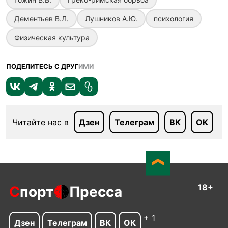
Дементьев В.Л.
Лушников А.Ю.
психология
Физическая культура
ПОДЕЛИТЕСЬ С ДРУГ
ИМИ
Читайте нас в
Дзен
Телеграм
ВК
ОК
18+
С
порт
Пресса
+ 1
Дзен
Телеграм
ВК
ОК