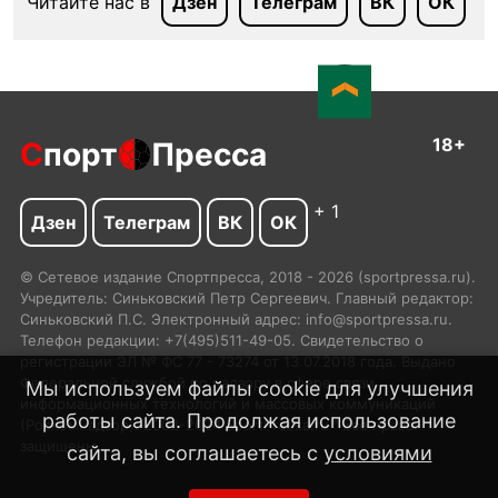
Читайте нас в
Дзен
Телеграм
ВК
ОК
18+
С
порт
Пресса
+ 1
Дзен
Телеграм
ВК
ОК
© Сетевое издание Спортпресса, 2018 - 2026 (sportpressa.ru).
Учредитель: Синьковский Петр Сергеевич. Главный редактор:
Синьковский П.С. Электронный адрес: info@sportpressa.ru.
Телефон редакции: +7(495)511-49-05. Свидетельство о
регистрации ЭЛ № ФС 77 - 73274 от 13.07.2018 года. Выдано
Федеральной службой по надзору в сфере связи,
Мы используем файлы cookie для улучшения
информационных технологий и массовых коммуникаций
работы сайта. Продолжая использование
(Роскомнадзор). 2002-2024 SportPressa.ru™ Все права
защищены.
сайта, вы соглашаетесь с
условиями