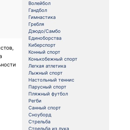
Волейбол
Гандбол
Гимнастика
Гребля
Дзюдо/Самбо
Единоборства
Киберспорт
стов,
Конный спорт
а
Конькобежный спорт
ьности
Легкая атлетика
Лыжный спорт
Настольный теннис
Парусный спорт
Пляжный футбол
Регби
Санный спорт
Сноуборд
Стрельба
Стрельба из лука