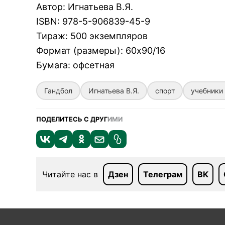
Автор
:
Игнатьева В.Я.
ISBN
:
978-5-906839-45-9
Тираж
:
500 экземпляров
Формат (размеры)
:
60х90/16
Бумага
:
офсетная
Гандбол
Игнатьева В.Я.
спорт
учебники
ПОДЕЛИТЕСЬ С ДРУГ
ИМИ
Читайте нас в
Дзен
Телеграм
ВК