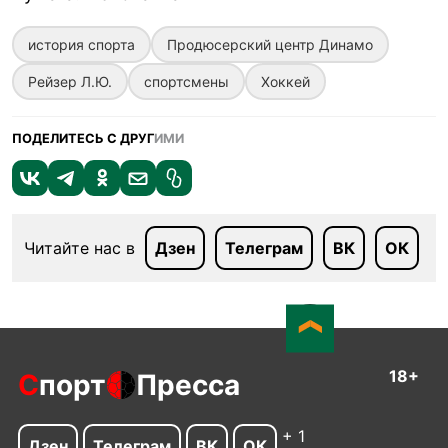
история спорта
Продюсерский центр Динамо
Рейзер Л.Ю.
спортсмены
Хоккей
ПОДЕЛИТЕСЬ С ДРУГ
ИМИ
Читайте нас в
Дзен
Телеграм
ВК
ОК
18+
С
порт
Пресса
+ 1
Дзен
Телеграм
ВК
ОК