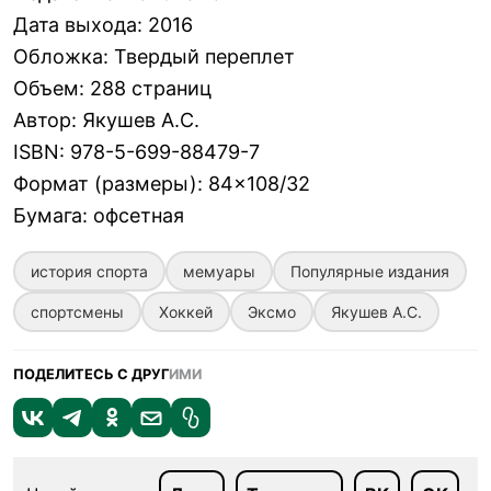
Дата выхода
:
2016
Обложка
:
Твердый переплет
Объем
:
288 страниц
Автор
:
Якушев А.С.
ISBN
:
978-5-699-88479-7
Формат (размеры)
:
84×108/32
Бумага
:
офсетная
история спорта
мемуары
Популярные издания
спортсмены
Хоккей
Эксмо
Якушев А.С.
ПОДЕЛИТЕСЬ С ДРУГ
ИМИ