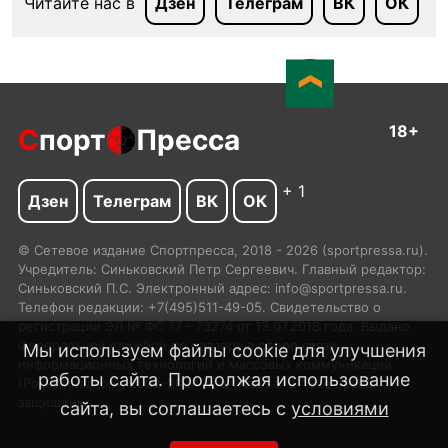
Читайте нас в
Дзен
Телеграм
ВК
ОК
18+
С
порт
Пресса
+ 1
Дзен
Телеграм
ВК
ОК
© Сетевое издание Спортпресса, 2018 - 2026 (sportpressa.ru).
Учредитель: Синьковский Петр Сергеевич. Главный редактор:
Синьковский П.С. Электронный адрес: info@sportpressa.ru.
Телефон редакции: +7(495)511-49-05. Свидетельство о
регистрации ЭЛ № ФС 77 - 73274 от 13.07.2018 года. Выдано
Федеральной службой по надзору в сфере связи,
Мы используем файлы cookie для улучшения
информационных технологий и массовых коммуникаций
работы сайта. Продолжая использование
(Роскомнадзор). 2002-2024 SportPressa.ru™ Все права
защищены.
сайта, вы соглашаетесь с
условиями