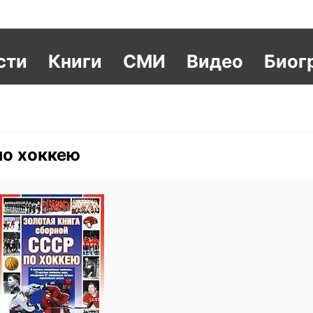
сти
Книги
СМИ
Видео
Биог
по хоккею