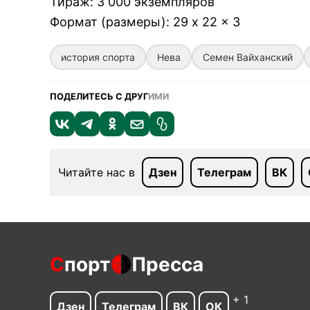
Тираж
:
3 000 экземпляров
Формат (размеры)
:
29 x 22 x 3
история спорта
Нева
Семен Вайханский
ПОДЕЛИТЕСЬ С ДРУГ
ИМИ
Читайте нас в
Дзен
Телеграм
ВК
С
порт
Пресса
+ 1
Дзен
Телеграм
ВК
ОК