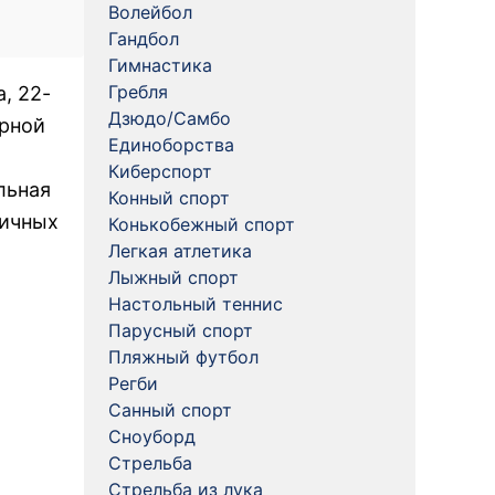
Волейбол
Гандбол
Гимнастика
Гребля
, 22-
Дзюдо/Самбо
орной
Единоборства
Киберспорт
льная
Конный спорт
личных
Конькобежный спорт
Легкая атлетика
Лыжный спорт
Настольный теннис
Парусный спорт
Пляжный футбол
Регби
Санный спорт
Сноуборд
Стрельба
Стрельба из лука