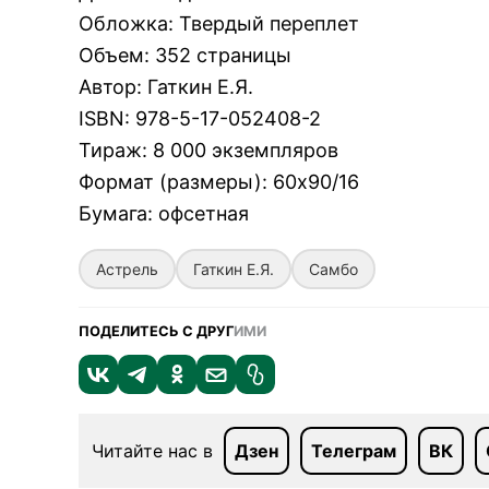
Обложка
:
Твердый переплет
Объем
:
352 страницы
Автор
:
Гаткин Е.Я.
ISBN
:
978-5-17-052408-2
Тираж
:
8 000 экземпляров
Формат (размеры)
:
60х90/16
Бумага
:
офсетная
Астрель
Гаткин Е.Я.
Самбо
ПОДЕЛИТЕСЬ С ДРУГ
ИМИ
Читайте нас в
Дзен
Телеграм
ВК