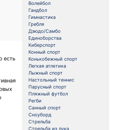
Волейбол
Гандбол
Гимнастика
Гребля
Дзюдо/Самбо
Единоборства
Киберспорт
Конный спорт
о есть
Конькобежный спорт
Легкая атлетика
Лыжный спорт
Настольный теннис
тивная
Парусный спорт
ловых
Пляжный футбол
о
Регби
Санный спорт
Сноуборд
Стрельба
Стрельба из лука