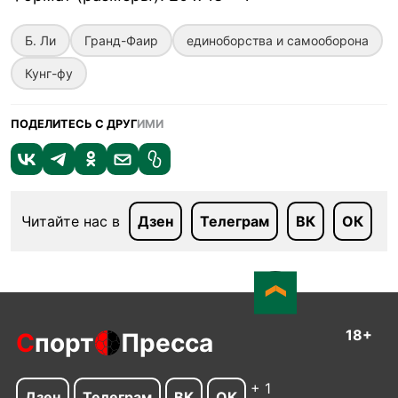
Б. Ли
Гранд-Фаир
единоборства и самооборона
Кунг-фу
ПОДЕЛИТЕСЬ С ДРУГ
ИМИ
Читайте нас в
Дзен
Телеграм
ВК
ОК
18+
С
порт
Пресса
+ 1
Дзен
Телеграм
ВК
ОК