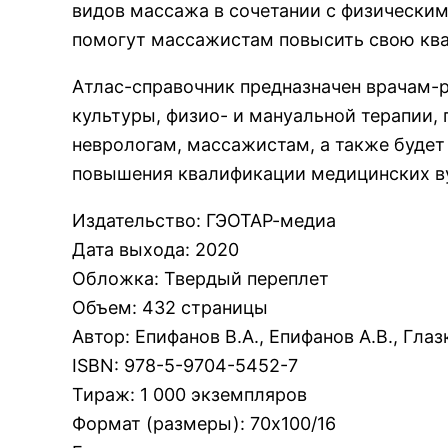
видов массажа в сочетании с физически
помогут массажистам повысить свою кв
Атлас-справочник предназначен врачам-
культуры, физио- и мануальной терапии,
неврологам, массажистам, а также будет
повышения квалификации медицинских в
Издательство
:
ГЭОТАР-медиа
Дата выхода
:
2020
Обложка
:
Твердый переплет
Объем
:
432 страницы
Автор
:
Епифанов В.А., Епифанов А.В., Глаз
ISBN
:
978-5-9704-5452-7
Тираж
:
1 000 экземпляров
Формат (размеры)
:
70х100/16