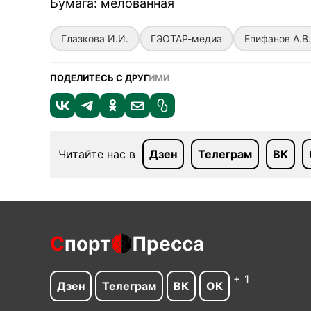
Бумага
:
мелованная
Глазкова И.И.
ГЭОТАР-медиа
Епифанов А.В.
ПОДЕЛИТЕСЬ С ДРУГ
ИМИ
Читайте нас в
Дзен
Телеграм
ВК
С
порт
Пресса
+ 1
Дзен
Телеграм
ВК
ОК