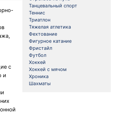
Танцевальный спорт
орно-
Теннис
я
Триатлон
Тяжелая атлетика
ов
Фехтование
ажа,
Фигурное катание
Фристайл
Футбол
Хоккей
ие с
Хоккей с мячом
ю и
Хроника
Шахматы
ии
нних
ионной