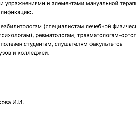
ми упражнениями и элементами мануальной терап
алификацию.
реабилитологам (специалистам лечебной физичес
 психологам), ревматологам, травматологам-орто
 полезен студентам, слушателям факультетов
узов и колледжей.
кова И.И.