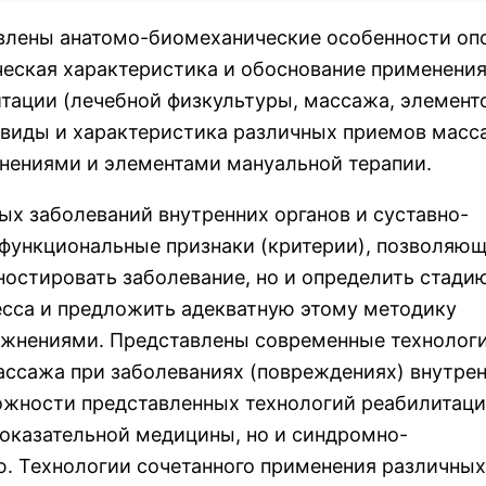
авлены анатомо-биомеханические особенности оп
ческая характеристика и обоснование применени
тации (лечебной физкультуры, массажа, элемент
 виды и характеристика различных приемов масс
нениями и элементами мануальной терапии.
х заболеваний внутренних органов и суставно-
-функциональные признаки (критерии), позволяющ
остировать заболевание, но и определить стади
есса и предложить адекватную этому методику
ажнениями. Представлены современные технолог
ссажа при заболеваниях (повреждениях) внутре
можности представленных технологий реабилитац
оказательной медицины, но и синдромно-
ю. Технологии сочетанного применения различных