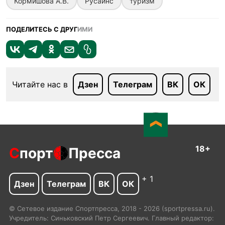
Кормишова А.В.
Русайнс
туризм
ПОДЕЛИТЕСЬ С ДРУГ
ИМИ
Читайте нас в
Дзен
Телеграм
ВК
ОК
18+
С
порт
Пресса
+ 1
Дзен
Телеграм
ВК
ОК
© Сетевое издание Спортпресса, 2018 - 2026 (sportpressa.ru).
Учредитель: Синьковский Петр Сергеевич. Главный редактор: