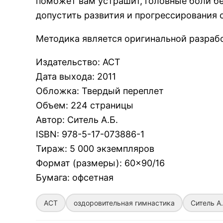
поможет вам устрашит, головные боли бе
допустить развития и прогрессирования 
Методика является оригинальной разрабо
Издательство
:
АСТ
Дата выхода
:
2011
Обложка
:
Твердый переплет
Объем
:
224 страницы
Автор
:
Ситель А.Б.
ISBN
:
978-5-17-073886-1
Тираж
:
5 000 экземпляров
Формат (размеры)
:
60×90/16
Бумага
:
офсетная
АСТ
оздоровительная гимнастика
Ситель А.