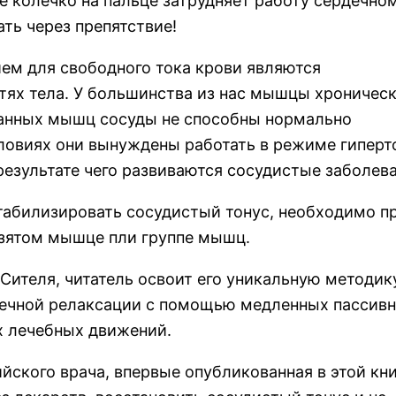
е колечко на пальце затрудняет работу сердечно
ть через препятствие!
ем для свободного тока крови являются
ях тела. У большинства из нас мышцы хроничес
ванных мышц сосуды не способны нормально
ловиях они вынуждены работать в режиме гиперт
результате чего развиваются сосудистые заболева
табилизировать сосудистый тонус, необходимо п
взятом мышце пли группе мышц.
 Сителя, читатель освоит его уникальную методик
ечной релаксации с помощью медленных пассивн
х лечебных движений.
ского врача, впервые опубликованная в этой кни