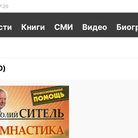
7:20
сти
Книги
СМИ
Видео
Биог
D)