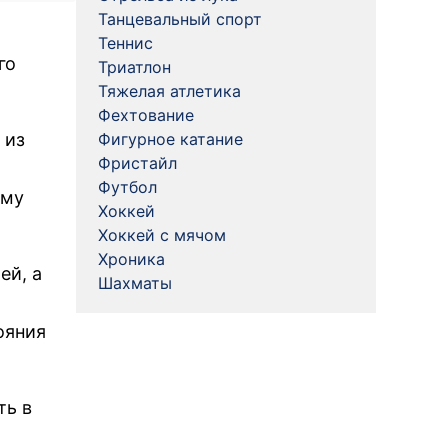
Танцевальный спорт
Теннис
го
Триатлон
Тяжелая атлетика
Фехтование
 из
Фигурное катание
Фристайл
Футбол
ему
Хоккей
Хоккей с мячом
Хроника
ей, а
Шахматы
ояния
ть в