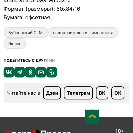
ISBN
:
978-5-699-98532-6
Формат (размеры)
:
60х84/16
Бумага
:
офсетная
Бубновский С. М.
оздоровительная гимнастика
Эксмо
ПОДЕЛИТЕСЬ С ДРУГ
ИМИ
Читайте нас в
Дзен
Телеграм
ВК
ОК
18+