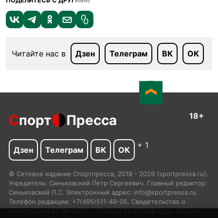
ПОДЕЛИТЕСЬ С ДРУГ
ИМИ
Читайте нас в
Дзен
Телеграм
ВК
ОК
18+
С
порт
Пресса
+ 1
Дзен
Телеграм
ВК
ОК
© Сетевое издание Спортпресса, 2018 - 2026 (sportpressa.ru).
Учредитель: Синьковский Петр Сергеевич. Главный редактор:
Синьковский П.С. Электронный адрес: info@sportpressa.ru.
Телефон редакции: +7(495)511-49-05. Свидетельство о
регистрации ЭЛ № ФС 77 - 73274 от 13.07.2018 года. Выдано