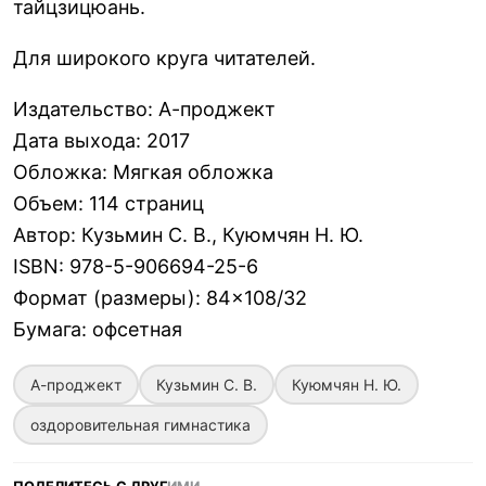
тайцзицюань.
Для широкого круга читателей.
Издательство
:
А-проджект
Дата выхода
:
2017
Обложка
:
Мягкая обложка
Объем
:
114 страниц
Автор
:
Кузьмин С. В., Куюмчян Н. Ю.
ISBN
:
978-5-906694-25-6
Формат (размеры)
:
84×108/32
Бумага
:
офсетная
А-проджект
Кузьмин С. В.
Куюмчян Н. Ю.
оздоровительная гимнастика