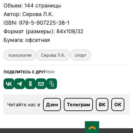
Объем
:
144 страницы
Автор
:
Серова Л.К.
ISBN
:
978-5-907225-38-1
Формат (размеры)
:
84х108/32
Бумага
:
офсетная
психология
Серова Л.К.
спорт
ПОДЕЛИТЕСЬ С ДРУГ
ИМИ
Читайте нас в
Дзен
Телеграм
ВК
ОК