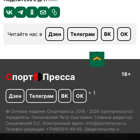
Читайте нас в
Дзен
Телеграм
ВК
ОК
18+
С
порт
Пресса
+ 1
Дзен
Телеграм
ВК
ОК
© Сетевое издание Спортпресса, 2018 - 2026 (sportpressa.ru).
Учредитель: Синьковский Петр Сергеевич. Главный редактор:
Синьковский П.С. Электронный адрес: info@sportpressa.ru.
Телефон редакции: +7(495)511-49-05. Свидетельство о
регистрации ЭЛ № ФС 77 - 73274 от 13.07.2018 года. Выдано