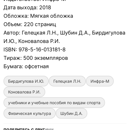
Дата выхода
:
2018
Обложка
:
Мягкая обложка
Объем
:
220 страниц
Автор
:
Гелецкая Л.Н., Шубин Д.А., Бирдигулова
И.Ю., Коновалова Р.И.
ISBN
:
978-5-16-013181-8
Тираж
:
500 экземпляров
Бумага
:
офсетная
Бирдигулова И.Ю.
Гелецкая Л.Н.
Инфра-М
Коновалова Р.И.
учебники и учебные пособия по видам спорта
Физическая культура
Шубин Д.А.
ПОДЕЛИТЕСЬ С ДРУГ
ИМИ