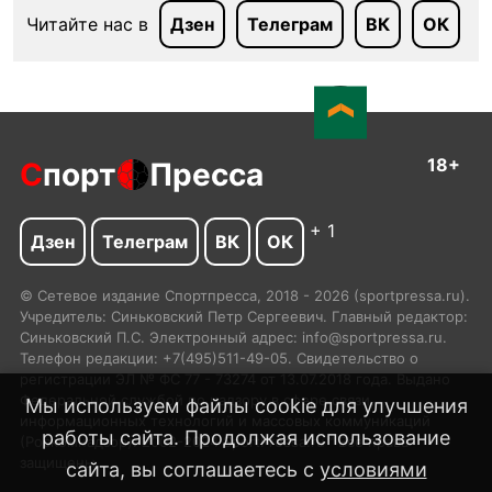
Читайте нас в
Дзен
Телеграм
ВК
ОК
18+
С
порт
Пресса
+ 1
Дзен
Телеграм
ВК
ОК
© Сетевое издание Спортпресса, 2018 - 2026 (sportpressa.ru).
Учредитель: Синьковский Петр Сергеевич. Главный редактор:
Синьковский П.С. Электронный адрес: info@sportpressa.ru.
Телефон редакции: +7(495)511-49-05. Свидетельство о
регистрации ЭЛ № ФС 77 - 73274 от 13.07.2018 года. Выдано
Федеральной службой по надзору в сфере связи,
Мы используем файлы cookie для улучшения
информационных технологий и массовых коммуникаций
работы сайта. Продолжая использование
(Роскомнадзор). 2002-2024 SportPressa.ru™ Все права
защищены.
сайта, вы соглашаетесь с
условиями