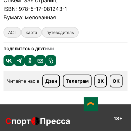
Объем
:
336 страниц
ISBN
:
978-5-17-081243-1
Бумага
:
мелованная
АСТ
карта
путеводитель
ПОДЕЛИТЕСЬ С ДРУГ
ИМИ
Читайте нас в
Дзен
Телеграм
ВК
ОК
18+
С
порт
Пресса