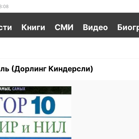
8:08
сти
Книги
СМИ
Видео
Биог
ель (Дорлинг Киндерсли)