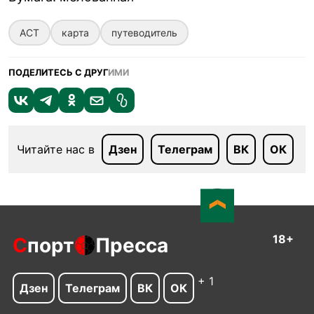
АСТ
карта
путеводитель
ПОДЕЛИТЕСЬ С ДРУГ
ИМИ
Читайте нас в
Дзен
Телеграм
ВК
ОК
18+
С
порт
Пресса
+ 1
Дзен
Телеграм
ВК
ОК