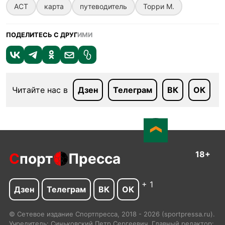
АСТ
карта
путеводитель
Торри М.
ПОДЕЛИТЕСЬ С ДРУГ
ИМИ
Читайте нас в
Дзен
Телеграм
ВК
ОК
18+
С
порт
Пресса
+ 1
Дзен
Телеграм
ВК
ОК
© Сетевое издание Спортпресса, 2018 - 2026 (sportpressa.ru).
Учредитель: Синьковский Петр Сергеевич. Главный редактор: