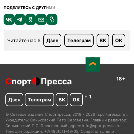
ПОДЕЛИТЕСЬ С ДРУГ
ИМИ
Читайте нас в
Дзен
Телеграм
ВК
ОК
18+
С
порт
Пресса
+ 1
Дзен
Телеграм
ВК
ОК
© Сетевое издание Спортпресса, 2018 - 2026 (sportpressa.ru).
Учредитель: Синьковский Петр Сергеевич. Главный редактор:
Синьковский П.С. Электронный адрес: info@sportpressa.ru.
Телефон редакции: +7(495)511-49-05. Свидетельство о