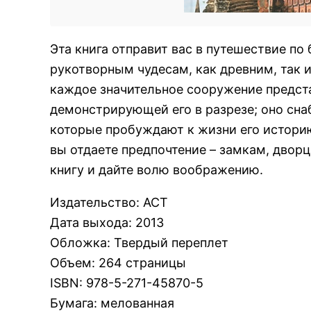
Эта книга отправит вас в путешествие по
рукотворным чудесам, как древним, так 
каждое значительное сооружение предст
демонстрирующей его в разрезе; оно сн
которые пробуждают к жизни его историю
вы отдаете предпочтение – замкам, двор
книгу и дайте волю воображению.
Издательство
:
АСТ
Дата выхода
:
2013
Обложка
:
Твердый переплет
Объем
:
264 страницы
ISBN
:
978-5-271-45870-5
Бумага
:
мелованная