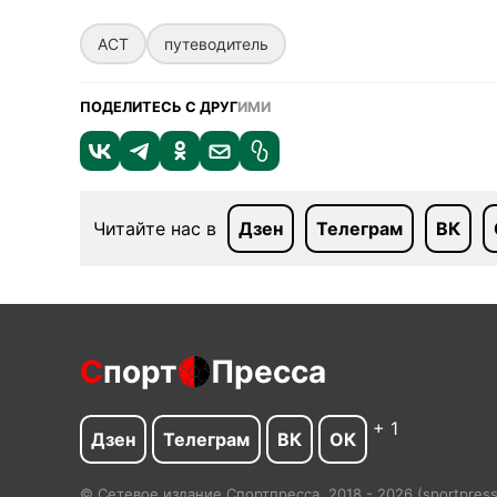
АСТ
путеводитель
ПОДЕЛИТЕСЬ С ДРУГ
ИМИ
Читайте нас в
Дзен
Телеграм
ВК
С
порт
Пресса
+ 1
Дзен
Телеграм
ВК
ОК
© Сетевое издание Спортпресса, 2018 - 2026 (sportpres