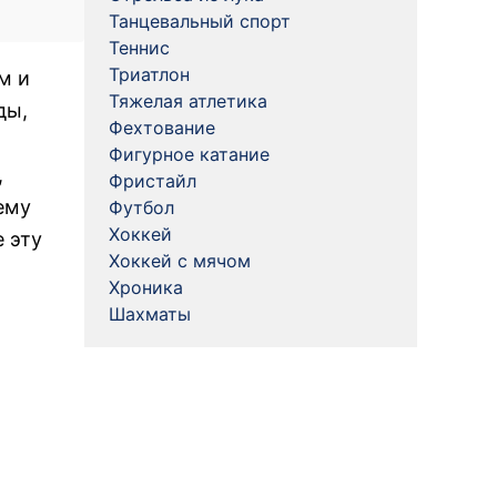
Танцевальный спорт
Теннис
Триатлон
м и
Тяжелая атлетика
ды,
Фехтование
Фигурное катание
,
Фристайл
ему
Футбол
Хоккей
 эту
Хоккей с мячом
Хроника
Шахматы