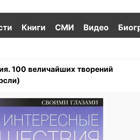
сти
Книги
СМИ
Видео
Биог
я. 100 величайших творений
рсли)