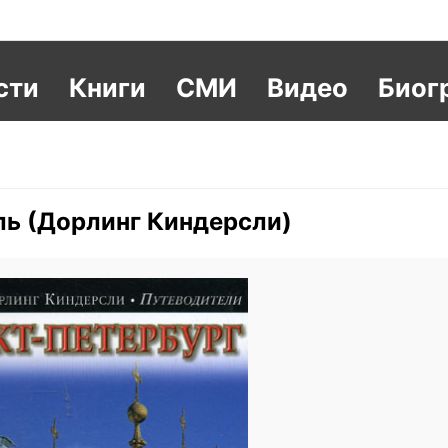
сти
Книги
СМИ
Видео
Биог
ль (Дорлинг Киндерсли)