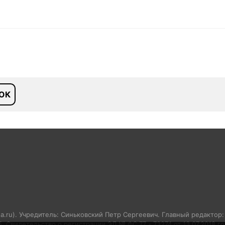
ОК
sa.ru). Учредитель: Синьковский Петр Сергеевич. Главный редактор
05. Свидетельство о регистрации ЭЛ № ФС 77 - 73274 от 13.07.2018 