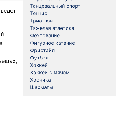
Танцевальный спорт
оведет
Теннис
Триатлон
Тяжелая атлетика
ой
Фехтование
в
Фигурное катание
Фристайл
Футбол
вещах,
Хоккей
Хоккей с мячом
Хроника
Шахматы