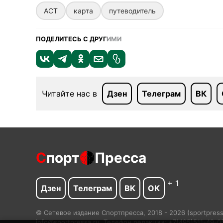
АСТ
карта
путеводитель
ПОДЕЛИТЕСЬ С ДРУГ
ИМИ
Читайте нас в
Дзен
Телеграм
ВК
С
порт
Пресса
+ 1
Дзен
Телеграм
ВК
ОК
© Сетевое издание Спортпресса, 2018 - 2026 (sportpres
info@sportpressa.ru. Телефон редакции: +7(495)511-49-