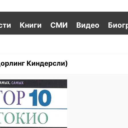
сти
Книги
СМИ
Видео
Биог
Дорлинг Киндерсли)