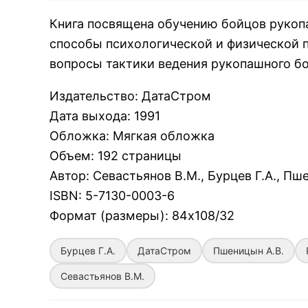
Книга посвящена обучению бойцов рукоп
способы психологической и физической 
вопросы тактики ведения рукопашного бо
Издательство
:
ДатаСтром
Дата выхода
:
1991
Обложка
:
Мягкая обложка
Объем
:
192 страницы
Автор
:
Севастьянов В.М., Бурцев Г.А., Пш
ISBN
:
5-7130-0003-6
Формат (размеры)
:
84х108/32
Бурцев Г.А.
ДатаСтром
Пшеницын А.В.
Севастьянов В.М.