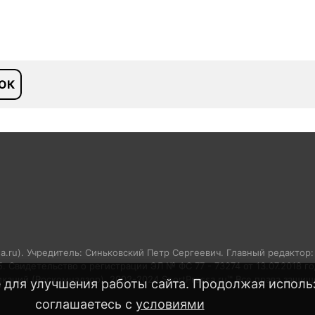
ОК
sa.ru). Учредитель: Синьковский Петр Сергеевич. Главный редактор
05. Свидетельство о регистрации ЭЛ № ФС 77 - 73274 от 13.07.2018 
аций (Роскомнадзор). 2002-2024 SportPressa.ru™ Все права защищ
 для улучшения работы сайта. Продолжая использ
соглашаетесь с
условиями