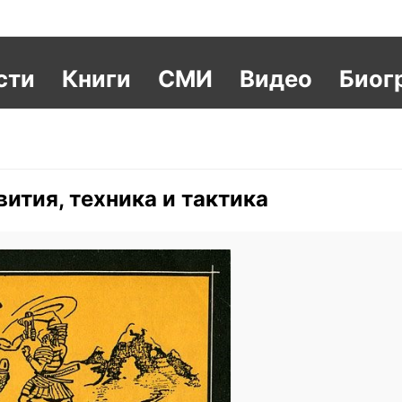
сти
Книги
СМИ
Видео
Биог
ития, техника и тактика