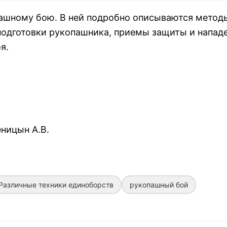
ашному бою. В ней подробно описываются метод
подготовки рукопашника, приемы защиты и нападе
я.
еницын А.В.
Различные техники единоборств
рукопашный бой