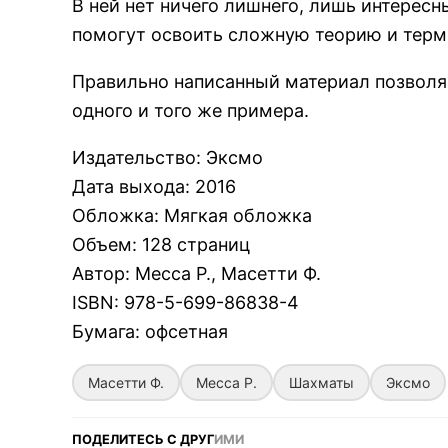
В ней нет ничего лишнего, лишь интересн
помогут освоить сложную теорию и терми
Правильно написанный материал позволя
одного и того же примера.
Издательство
:
Эксмо
Дата выхода
:
2016
Обложка
:
Мягкая обложка
Объем
:
128 страниц
Автор
:
Месса Р., Масетти Ф.
ISBN
:
978-5-699-86838-4
Бумага
:
офсетная
Масетти Ф.
Месса Р.
Шахматы
Эксмо
ПОДЕЛИТЕСЬ С ДРУГ
ИМИ