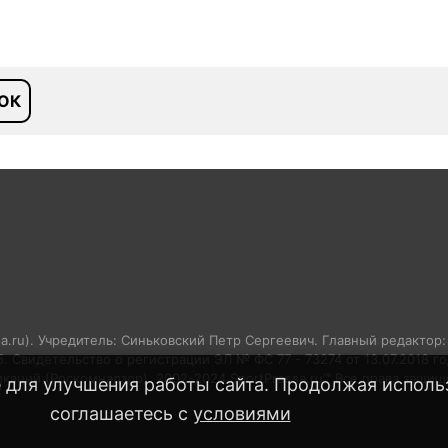
ОК
sa.ru). Учредитель: Синьковский Петр Сергеевич. Главный редактор
05. Свидетельство о регистрации ЭЛ № ФС 77 - 73274 от 13.07.2018 
аций (Роскомнадзор). 2002-2024 SportPressa.ru™ Все права защищ
 для улучшения работы сайта. Продолжая использ
соглашаетесь с
условиями