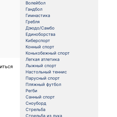
Волейбол
Гандбол
Гимнастика
Гребля
Дзюдо/Самбо
Единоборства
Киберспорт
Конный спорт
Конькобежный спорт
Легкая атлетика
Лыжный спорт
читься
Настольный теннис
Парусный спорт
Пляжный футбол
Регби
Санный спорт
Сноуборд
Стрельба
Стрельба из лука