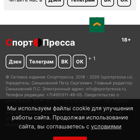
18+
С
порт
Пресса
+ 1
Дзен
Телеграм
ВК
ОК
© Сетевое издание Спортпресса, 2018 - 2026 (sportpressa.ru).
Учредитель: Синьковский Петр Сергеевич. Главный редактор:
Синьковский П.С. Электронный адрес: info@sportpressa.ru.
Телефон редакции: +7(495)511-49-05. Свидетельство о
регистрации ЭЛ № ФС 77 - 73274 от 13.07.2018 года. Выдано
Федеральной службой по надзору в сфере связи,
Мы используем файлы cookie для улучшения
информационных технологий и массовых коммуникаций
работы сайта. Продолжая использование
(Роскомнадзор). 2002-2024 SportPressa.ru™ Все права
защищены.
сайта, вы соглашаетесь с
условиями