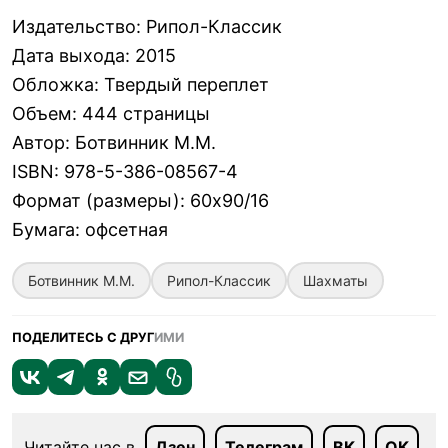
Издательство
:
Рипол-Классик
Дата выхода
:
2015
Обложка
:
Твердый переплет
Объем
:
444 страницы
Автор
:
Ботвинник М.М.
ISBN
:
978-5-386-08567-4
Формат (размеры)
:
60х90/16
Бумага
:
офсетная
Ботвинник М.М.
Рипол-Классик
Шахматы
ПОДЕЛИТЕСЬ С ДРУГ
ИМИ
Читайте нас в
Дзен
Телеграм
ВК
ОК