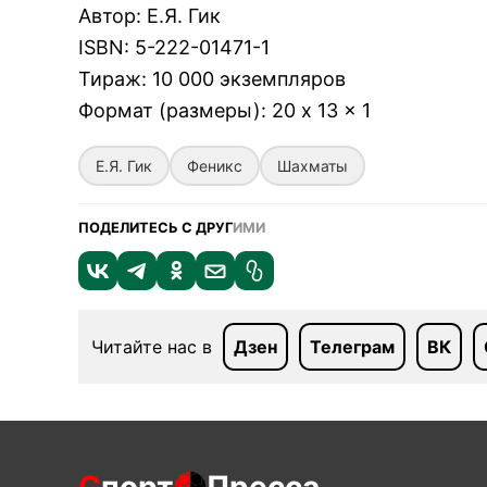
Автор
:
Е.Я. Гик
ISBN
:
5-222-01471-1
Тираж
:
10 000 экземпляров
Формат (размеры)
:
20 x 13 x 1
Е.Я. Гик
Феникс
Шахматы
ПОДЕЛИТЕСЬ С ДРУГ
ИМИ
Читайте нас в
Дзен
Телеграм
ВК