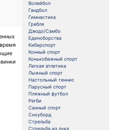
Волейбол
Гандбол
Гимнастика
Гребля
Дзюдо/Самбо
щенных
Единоборства
 время
Киберспорт
Конный спорт
ующие
Конькобежный спорт
овинки
Легкая атлетика
Лыжный спорт
Настольный теннис
Парусный спорт
Пляжный футбол
Регби
Санный спорт
Сноуборд
Стрельба
Стрельба из лука