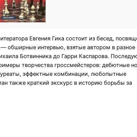
итератора Евгения Гика состоит из бесед, посвя
— обширные интервью, взятые автором в разное
Михаила Ботвинника до Гарри Каспарова. Послед
римеры творчества гроссмейстеров: дебютные н
ауреаты, эффектные комбинации, любопытные
ан также краткий экскурс в историю борьбы за