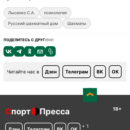
Лысенко С.А.
психология
Русский шахматный дом
Шахматы
ПОДЕЛИТЕСЬ С ДРУГ
ИМИ
Читайте нас в
Дзен
Телеграм
ВК
ОК
18+
С
порт
Пресса
+ 1
Дзен
Телеграм
ВК
ОК