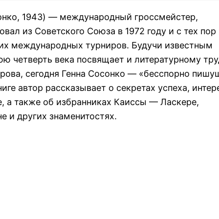
онко, 1943) — международный гроссмейстер,
вал из Советского Союза в 1972 году и с тех пор
гих международных турниров. Будучи известным
ю четверть века посвящает и литературному тру
арова, сегодня Генна Сосонко — «бесспорно пишу
иге автор рассказывает о секретах успеха, инте
, а также об избранниках Каиссы — Ласкере,
е и других знаменитостях.