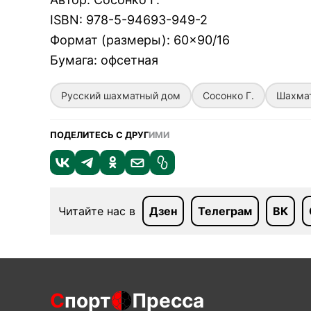
ISBN
:
978-5-94693-949-2
Формат (размеры)
:
60×90/16
Бумага
:
офсетная
Русский шахматный дом
Сосонко Г.
Шахма
ПОДЕЛИТЕСЬ С ДРУГ
ИМИ
Читайте нас в
Дзен
Телеграм
ВК
С
порт
Пресса