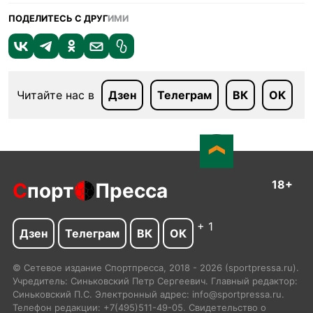
ПОДЕЛИТЕСЬ С ДРУГ
ИМИ
Читайте нас в
Дзен
Телеграм
ВК
ОК
18+
С
порт
Пресса
+ 1
Дзен
Телеграм
ВК
ОК
© Сетевое издание Спортпресса, 2018 - 2026 (sportpressa.ru).
Учредитель: Синьковский Петр Сергеевич. Главный редактор:
Синьковский П.С. Электронный адрес: info@sportpressa.ru.
Телефон редакции: +7(495)511-49-05. Свидетельство о