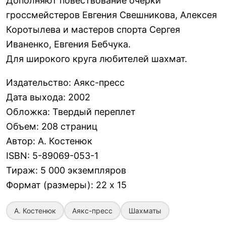
Дополняют повествование очерки
гроссмейстеров Евгения Свешникова, Алексея
Коротылева и мастеров спорта Сергея
Иваненко, Евгения Бебчука.
Для широкого круга любителей шахмат.
Издательство
:
Аякс-пресс
Дата выхода
:
2002
Обложка
:
Твердый переплет
Объем
:
208 страниц
Автор
:
А. Костенюк
ISBN
:
5-89069-053-1
Тираж
:
5 000 экземпляров
Формат (размеры)
:
22 x 15
А. Костенюк
Аякс-пресс
Шахматы