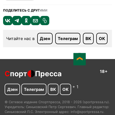
ПОДЕЛИТЕСЬ С ДРУГ
ИМИ
Читайте нас в
Дзен
Телеграм
ВК
ОК
18+
С
порт
Пресса
+ 1
Дзен
Телеграм
ВК
ОК
© Сетевое издание Спортпресса, 2018 - 2026 (sportpressa.ru).
Учредитель: Синьковский Петр Сергеевич. Главный редактор:
Синьковский П.С. Электронный адрес: info@sportpressa.ru.