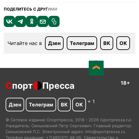
ПОДЕЛИТЕСЬ С ДРУГ
ИМИ
Читайте нас в
Дзен
Телеграм
ВК
ОК
18+
С
порт
Пресса
+ 1
Дзен
Телеграм
ВК
ОК
© Сетевое издание Спортпресса, 2018 - 2026 (sportpressa.ru).
Учредитель: Синьковский Петр Сергеевич. Главный редактор:
Синьковский П.С. Электронный адрес: info@sportpressa.ru.
Телефон редакции: +7(495)511-49-05. Свидетельство о