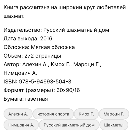
Книга рассчитана на широкий круг любителей
шахмат.
Издательство
:
Русский шахматный дом
Дата выхода
:
2016
Обложка
:
Мягкая обложка
Объем
:
272 страницы
Автор
:
Алехин А., Кмох Г., Мароци Г.,
Нимцович А.
ISBN
:
978-5-94693-504-3
Формат (размеры)
:
60х90/16
Бумага
:
газетная
Алехин А.
история спорта
Кмох Г.
Мароци Г.
Нимцович А.
Русский шахматный дом
Шахматы