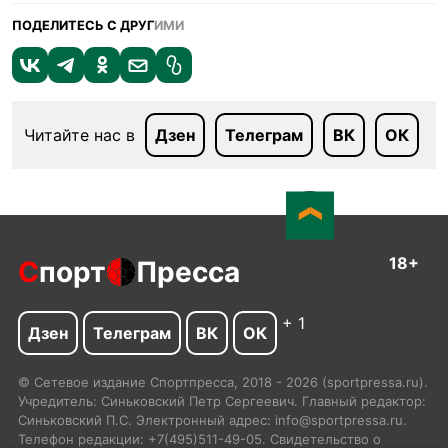
ПОДЕЛИТЕСЬ С ДРУГ
ИМИ
Читайте нас в
Дзен
Телеграм
ВК
ОК
18+
С
порт
Пресса
+ 1
Дзен
Телеграм
ВК
ОК
© Сетевое издание Спортпресса, 2018 - 2026 (sportpressa.ru).
Учредитель: Синьковский Петр Сергеевич. Главный редактор:
Синьковский П.С. Электронный адрес: info@sportpressa.ru.
Телефон редакции: +7(495)511-49-05. Свидетельство о