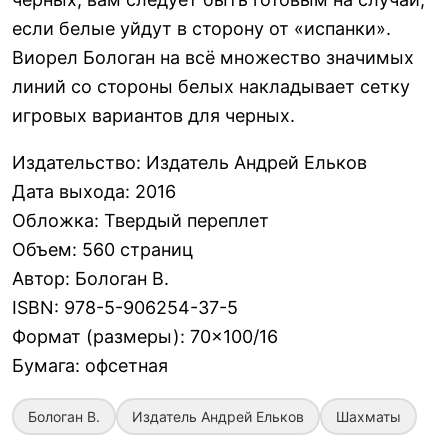
если белые уйдут в сторону от «испанки».
Виорел Бологан на всё множество значимых
линий со стороны белых накладывает сетку
игровых вариантов для черных.
Издательство
:
Издатель Андрей Ельков
Дата выхода
:
2016
Обложка
:
Твердый переплет
Объем
:
560 страниц
Автор
:
Бологан В.
ISBN
:
978-5-906254-37-5
Формат (размеры)
:
70×100/16
Бумага
:
офсетная
Бологан В.
Издатель Андрей Ельков
Шахматы