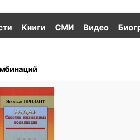
сти
Книги
СМИ
Видео
Биог
омбинаций