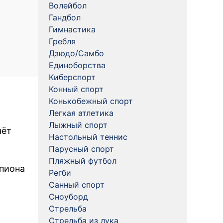
Волейбол
Гандбол
Гимнастика
Гребля
Дзюдо/Самбо
Единоборства
Киберспорт
Конный спорт
Конькобежный спорт
Легкая атлетика
Лыжный спорт
чёт
Настольный теннис
Парусный спорт
Пляжный футбол
мпиона
Регби
Санный спорт
Сноуборд
Стрельба
Стрельба из лука