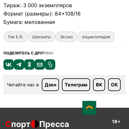
Тираж
:
3 000 экземпляров
Формат (размеры)
:
84×108/16
Бумага
:
мелованная
Гик Е.Я.
Шахматы
Эксмо
энциклопедия
ПОДЕЛИТЕСЬ С ДРУГ
ИМИ
Читайте нас в
Дзен
Телеграм
ВК
ОК
18+
С
порт
Пресса