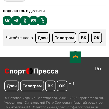
ПОДЕЛИТЕСЬ С ДРУГ
ИМИ
Читайте нас в
Дзен
Телеграм
ВК
ОК
18+
С
порт
Пресса
+ 1
Дзен
Телеграм
ВК
ОК
© Сетевое издание Спортпресса, 2018 - 2026 (sportpressa.ru).
Учредитель: Синьковский Петр Сергеевич. Главный редактор:
Синьковский П.С. Электронный адрес: info@sportpressa.ru.