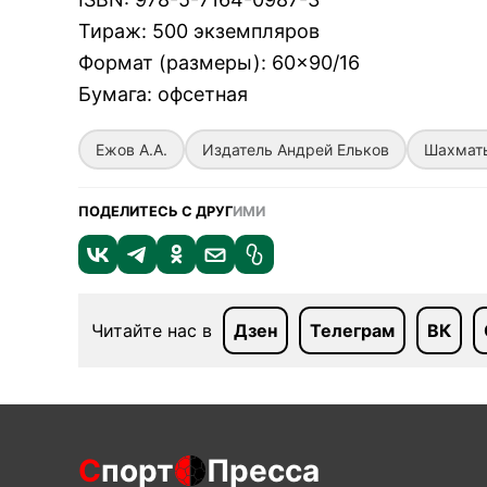
Тираж
:
500 экземпляров
Формат (размеры)
:
60×90/16
Бумага
:
офсетная
Ежов А.А.
Издатель Андрей Ельков
Шахмат
ПОДЕЛИТЕСЬ С ДРУГ
ИМИ
Читайте нас в
Дзен
Телеграм
ВК
С
порт
Пресса