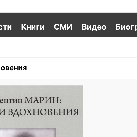
сти
Книги
СМИ
Видео
Биог
новения