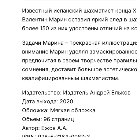
Известный испанский шахматист конца XI
Валентин Марин оставил яркий след в ша
более 150 из них удостоены отличий на к
Задачи Марина – прекрасная иллюстраци
внимание Марин уделял замаскированно
предпочитая в своем творчестве правиль
сомнения, доставит большое эстетическо
квалифицированным шахматистам.
Издательство
:
Издатель Андрей Ельков
Дата выхода
:
2020
Обложка
:
Мягкая обложка
Объем
:
96 страниц
Автор
:
Ежов А.А.
ISBN
:
978-5-7164-0987-3