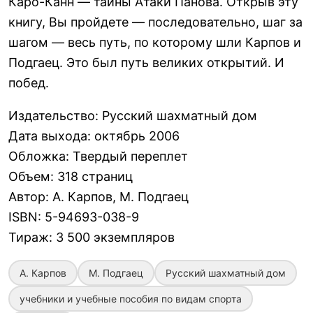
Каро-Канн — тайны Атаки Панова. Открыв эту
книгу, Вы пройдете — последовательно, шаг за
шагом — весь путь, по которому шли Карпов и
Подгаец. Это был путь великих открытий. И
побед.
Издательство
:
Русский шахматный дом
Дата выхода
:
октябрь 2006
Обложка
:
Твердый переплет
Объем
:
318 страниц
Автор
:
А. Карпов, М. Подгаец
ISBN
:
5-94693-038-9
Тираж
:
3 500 экземпляров
А. Карпов
М. Подгаец
Русский шахматный дом
учебники и учебные пособия по видам спорта