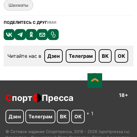
Шахматы
ПОДЕЛИТЕСЬ С ДРУГ
ИМИ
Читайте нас в
Дзен
Телеграм
ВК
ОК
18+
С
порт
Пресса
+ 1
Дзен
Телеграм
ВК
ОК
© Сетевое издание Спортпресса, 2018 - 2026 (sportpressa.ru).