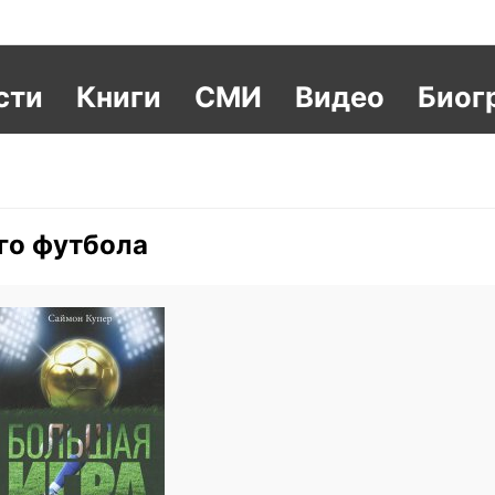
сти
Книги
СМИ
Видео
Биог
го футбола