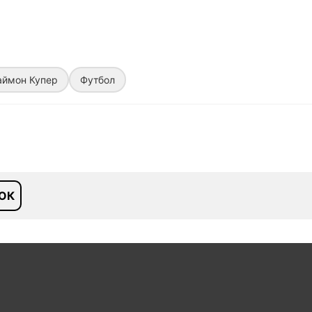
аймон Купер
Футбол
ОК