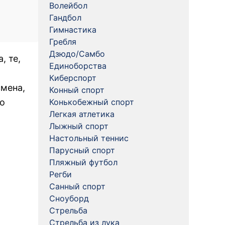
Волейбол
Гандбол
Гимнастика
Гребля
Дзюдо/Самбо
, те,
Единоборства
Киберспорт
мена,
Конный спорт
бо
Конькобежный спорт
Легкая атлетика
Лыжный спорт
Настольный теннис
Парусный спорт
Пляжный футбол
Регби
Санный спорт
Сноуборд
Стрельба
Стрельба из лука