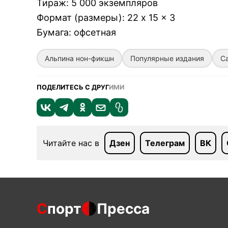
Тираж
:
5 000 экземпляров
Формат (размеры)
:
22 x 15 x 3
Бумага
:
офсетная
Альпина нон-фикшн
Популярные издания
С
ПОДЕЛИТЕСЬ С ДРУГ
ИМИ
Читайте нас в
Дзен
Телеграм
ВК
С
порт
Пресса