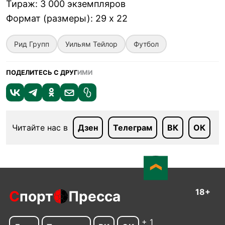
Тираж
:
3 000 экземпляров
Формат (размеры)
:
29 x 22
Рид Групп
Уильям Тейлор
Футбол
ПОДЕЛИТЕСЬ С ДРУГ
ИМИ
Читайте нас в
Дзен
Телеграм
ВК
ОК
18+
С
порт
Пресса
+ 1