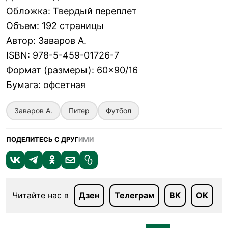
Обложка
:
Твердый переплет
Объем
:
192 страницы
Автор
:
Заваров А.
ISBN
:
978-5-459-01726-7
Формат (размеры)
:
60×90/16
Бумага
:
офсетная
Заваров А.
Питер
Футбол
ПОДЕЛИТЕСЬ С ДРУГ
ИМИ
Читайте нас в
Дзен
Телеграм
ВК
ОК