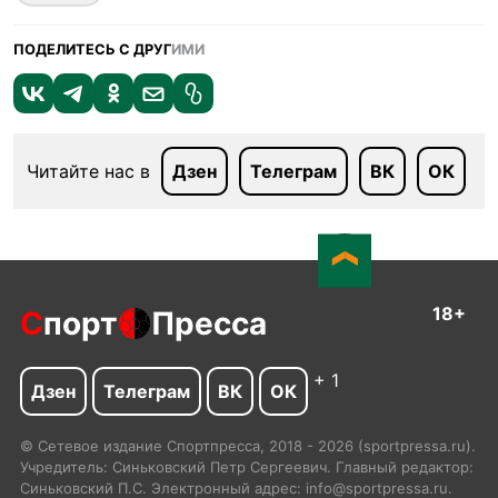
ПОДЕЛИТЕСЬ С ДРУГ
ИМИ
Читайте нас в
Дзен
Телеграм
ВК
ОК
18+
С
порт
Пресса
+ 1
Дзен
Телеграм
ВК
ОК
© Сетевое издание Спортпресса, 2018 - 2026 (sportpressa.ru).
Учредитель: Синьковский Петр Сергеевич. Главный редактор:
Синьковский П.С. Электронный адрес: info@sportpressa.ru.