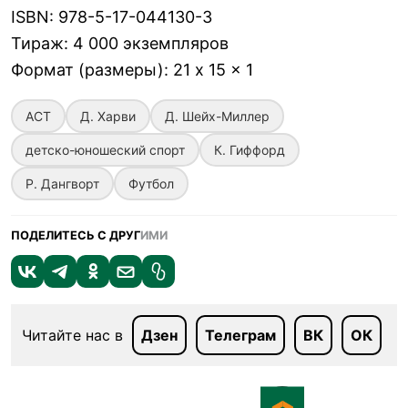
ISBN
:
978-5-17-044130-3
Тираж
:
4 000 экземпляров
Формат (размеры)
:
21 x 15 x 1
АСТ
Д. Харви
Д. Шейх-Миллер
детско-юношеский спорт
К. Гиффорд
Р. Дангворт
Футбол
ПОДЕЛИТЕСЬ С ДРУГ
ИМИ
Читайте нас в
Дзен
Телеграм
ВК
ОК